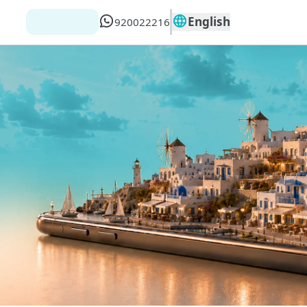
English
920022216