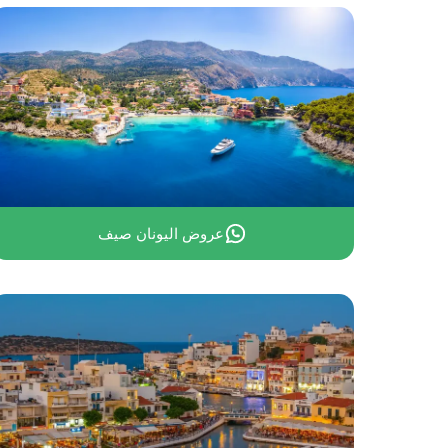
حجز فنادق اثينا
عروض اليونان صيف