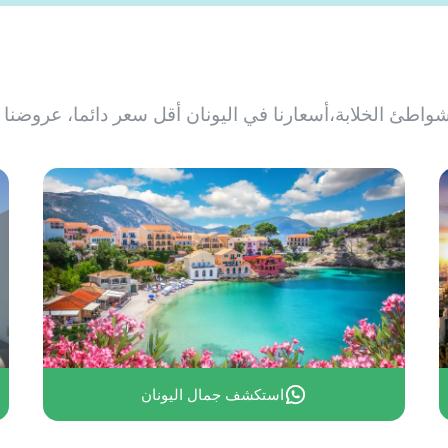
تواصل لمعرفة المزيد
لخلابة،أسعارنا في اليونان أقل سعر دائما، عروضنا ال