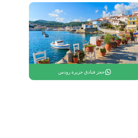
فنادق جزيرة ميكونوس مع مسبح خاص
حجز فنادق جزيرة رودس